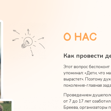
О НАС
Как провести д
Этот вопрос беспокоит
упоминал: «Дети, что м
вырастет». Поэтому ду
поколения-главная зада
Проведением душепол
от 7 до 17 лет озаботи
Бреева, организаторы 