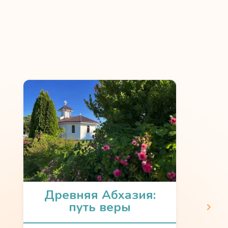
Древняя Абхазия:
путь веры