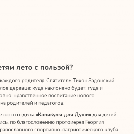
етям лето с пользой?
 каждого родителя. Святитель Тихон Задонский
алое деревце: куда наклонено будет, туда и
ховно-нравственное воспитание нового
ча родителей и педагогов.
езного отдыха
«Каникулы для Души»
для детей
лись, по благословению протоиерея Георгия
православного спортивно-патриотического клуба